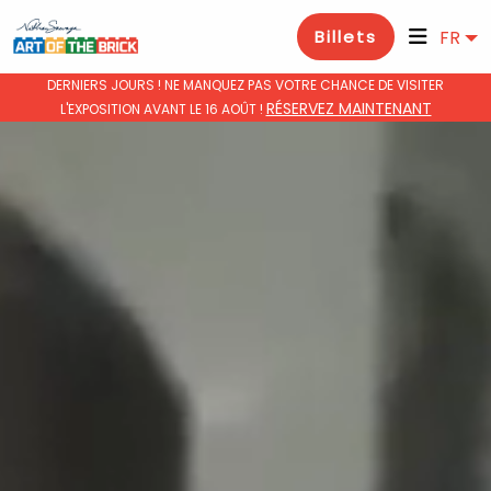
Billets
FR
DERNIERS JOURS ! NE MANQUEZ PAS VOTRE CHANCE DE VISITER
RÉSERVEZ MAINTENANT
L'EXPOSITION AVANT LE 16 AOÛT !