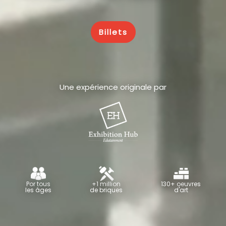
Billets
Une expérience originale par
Por tous
+1 million
130+ oeuvres
les âges
de briques
d'art